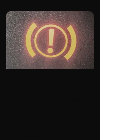
Voyant de Système de
Freinage
Lorsque le voyant ABS s'illumine, cela
indique souvent un dysfonctionnement
du système antiblocage des roues, un
dispositif essentiel pour maintenir la
maniabilité et la stabilité du véhicule
lors de freinages d'urgence. Ce
problème peut être dû à un capteur de
vitesse de roue défectueux, une fuite
dans le circuit hydraulique de freinage,
ou des bulles d'air dans le liquide de