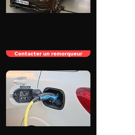
Remorquage parking
Même en sous-sol et parking souterrain
notre remorqueuse se faufile pour
remorquer votre berline, citadine, SUV,
4x4, scooter, moto... Devis gratuit ici !
Contacter un remorqueur
Voiture électrique