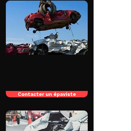
Enlèvement d'épave
Envoyez votre véhicule en destruction
pour récupérer la prime à la casse. Nous
fournissons un certificat de destruction
une fois votre VHU détruit.
Contacter un épaviste