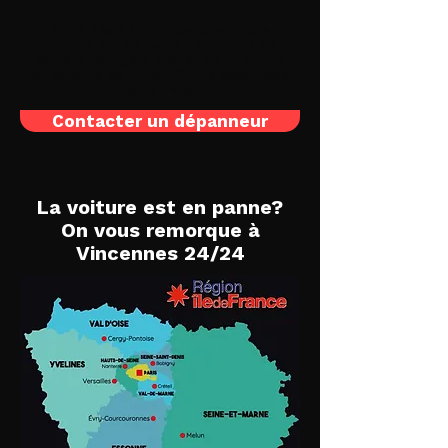
Votre Tesla électrique ou véhicule
Hybride est en panne? Problème de
batterie, chargeur, borne, électronique
ou coupure de courant? Vite
dépannage
auto Paris
Contacter un dépanneur
La voiture est en panne?
On vous remorque à
Vincennes 24/24