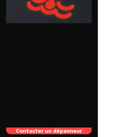
Voyant de Température
du Liquide de
Refroidissement
Ce témoin, marqué par un thermomètre
dans un liquide, alerte d'une surchauffe
moteur. Les coupables potentiels
incluent un calorstat bloqué en position
fermée, une défaillance de la pompe à
eau centrifuge, un encrassement du
radiateur de refroidissement ou une
fuite dans le circuit de refroidissement.
Un moteur qui fonctionne en surrégime
thermique risque une dilatation
excessive des pistons, causant leur
grippage dans les cylindres, ou une
déformation de la culasse,
compromettant l'étanchéité du joint de
culasse.
Contacter un dépanneur