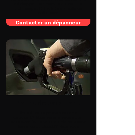
s'échappe? Un voyant s'allume? Un
bruit suspect? Problème d'huile ou
radiateur?
Contacter un dépanneur
Panne de carburant
Vous êtes en panne sèche de
carburant? Nous venons vous aider !
Vous avez fait une erreur de carburant
(essence ou diesel)? Nous vous
remorquons pour une vidange