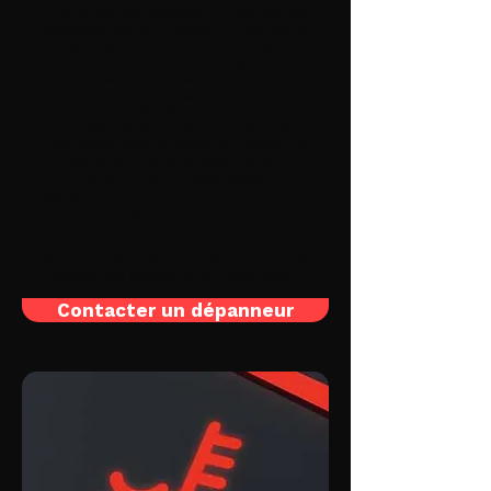
L'indicateur de pression d'huile moteur,
symbolisé par un oléomètre, signale un
défaut dans le circuit de lubrification,
crucial pour le maintien d'une pellicule
d'huile entre les pièces mobiles du
moteur, réduisant ainsi le frottement et
l'usure. Une défaillance peut résulter
d'une viscosité inadéquate de l'huile,
d'un colmatage du crépine d'aspiration
d'huile, ou d'une défaillance de la
pompe à huile à engrenages. La
négligence de ce voyant peut entraîner
un grippage moteur, avec pour
conséquence la nécessité d'une
rectification de bloc moteur ou le
remplacement de composants internes
comme les bielles ou le vilebrequin.
Contacter un dépanneur