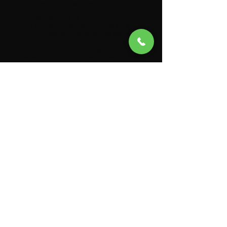
L'activation de ce voyant indique une
anomalie dans le circuit de charge,
essentiel pour le rechargement de
l'accumulateur électrique et le
fonctionnement optimal des systèmes
électriques du véhicule. Les causes
peuvent inclure un régulateur de
tension défaillant, une diode de pont
redresseur dans l'alternateur en court-
circuit, ou une dégradation des cellules
de la batterie. Un système de charge
défaillant peut entraîner une perte de
puissance des systèmes d'assistance
électrique et électronique,
compromettant la sécurité et les
performances du véhicule.
Contacter un dépanneur