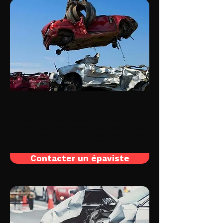
Enlèvement d'épave
Envoyez votre véhicule en destruction
pour récupérer la prime à la casse. Nous
fournissons un certificat de destruction
une fois votre VHU détruit.
Contacter un épaviste