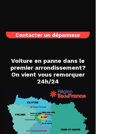
Votre Tesla électrique ou véhicule
Hybride est en panne? Problème de
batterie, chargeur, borne, électronique
ou coupure de courant? Vite
dépannage
auto Paris
Contacter un dépanneur
Voiture en panne dans le
premier arrondissement?
On vient vous remorquer
24h/24