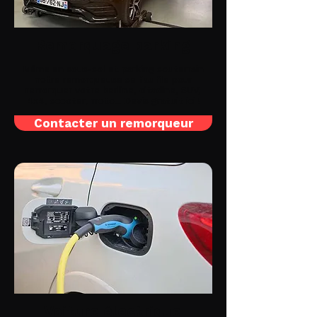
Remorquage parking
Même en sous-sol et parking souterrain
notre remorqueuse se faufile pour
remorquer votre berline, citadine, SUV,
4x4, scooter, moto... Devis gratuit ici !
Contacter un remorqueur
Voiture électrique