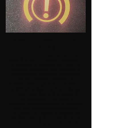
Voyant de Système de
Freinage
Lorsque le voyant ABS s'illumine, cela
indique souvent un dysfonctionnement
du système antiblocage des roues, un
dispositif essentiel pour maintenir la
maniabilité et la stabilité du véhicule
lors de freinages d'urgence. Ce
problème peut être dû à un capteur de
vitesse de roue défectueux, une fuite
dans le circuit hydraulique de freinage,
ou des bulles d'air dans le liquide de
frein, nécessitant une purge du
système. La compromission du système
ABS peut réduire significativement
l'efficacité du freinage et augmenter
les distances d'arrêt. En cas de doute,
contactez un dépanneur pas cher dans
votre ville.