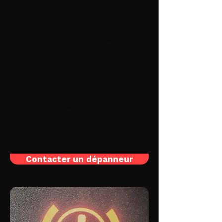
du Liquide de
Refroidissement
Ce témoin, marqué par un thermomètre
dans un liquide, alerte d'une surchauffe
moteur. Les coupables potentiels
incluent un calorstat bloqué en position
fermée, une défaillance de la pompe à
eau centrifuge, un encrassement du
radiateur de refroidissement ou une
fuite dans le circuit de refroidissement.
Un moteur qui fonctionne en surrégime
thermique risque une dilatation
excessive des pistons, causant leur
grippage dans les cylindres, ou une
déformation de la culasse,
compromettant l'étanchéité du joint de
culasse.
Contacter un dépanneur