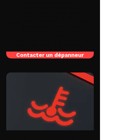
d'une viscosité inadéquate de l'huile,
d'un colmatage du crépine d'aspiration
d'huile, ou d'une défaillance de la
pompe à huile à engrenages. La
négligence de ce voyant peut entraîner
un grippage moteur, avec pour
conséquence la nécessité d'une
rectification de bloc moteur ou le
remplacement de composants internes
comme les bielles ou le vilebrequin.
Contacter un dépanneur
Voyant de Température