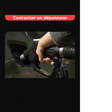
s'échappe? Un voyant s'allume? Un
bruit suspect? Problème d'huile ou
radiateur?
Contacter un dépanneur
Panne de carburant
Vous êtes en panne sèche de
carburant? Nous venons vous aider !
Vous avez fait une erreur de carburant
(essence ou diesel)? Nous vous
remorquons pour une vidange