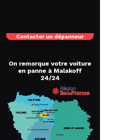
Votre Tesla électrique ou véhicule
Hybride est en panne? Problème de
batterie, chargeur, borne, électronique
ou coupure de courant? Vite
dépannage
auto Paris
Contacter un dépanneur
On remorque votre voiture
en panne à Malakoff
24/24