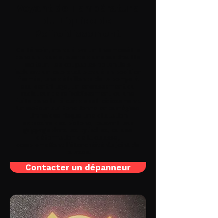
Voyant de Température
du Liquide de
Refroidissement
Ce témoin, marqué par un thermomètre
dans un liquide, alerte d'une surchauffe
moteur. Les coupables potentiels
incluent un calorstat bloqué en position
fermée, une défaillance de la pompe à
eau centrifuge, un encrassement du
radiateur de refroidissement ou une
fuite dans le circuit de refroidissement.
Un moteur qui fonctionne en surrégime
thermique risque une dilatation
excessive des pistons, causant leur
grippage dans les cylindres, ou une
déformation de la culasse,
compromettant l'étanchéité du joint de
culasse.
Contacter un dépanneur