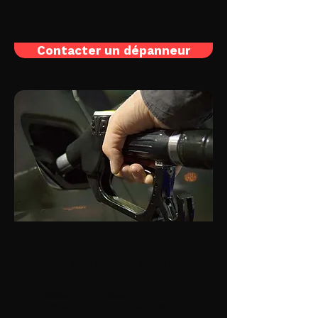
s'échappe? Un voyant s'allume? Un
bruit suspect? Problème d'huile ou
radiateur?
Contacter un dépanneur
Panne de carburant
Vous êtes en panne sèche de
carburant? Nous venons vous aider !
Vous avez fait une erreur de carburant
(essence ou diesel)? Nous vous
remorquons pour une vidange