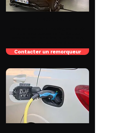
Remorquage parking
Même en sous-sol et parking souterrain
notre remorqueuse se faufile pour
remorquer votre berline, citadine, SUV,
4x4, scooter, moto... Devis gratuit ici !
Contacter un remorqueur
Voiture électrique