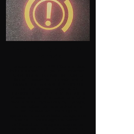
Voyant de Système de
Freinage
Lorsque le voyant ABS s'illumine, cela
indique souvent un dysfonctionnement
du système antiblocage des roues, un
dispositif essentiel pour maintenir la
maniabilité et la stabilité du véhicule
lors de freinages d'urgence. Ce
problème peut être dû à un capteur de
vitesse de roue défectueux, une fuite
dans le circuit hydraulique de freinage,
ou des bulles d'air dans le liquide de
frein, nécessitant une purge du
système. La compromission du système
ABS peut réduire significativement
l'efficacité du freinage et augmenter
les distances d'arrêt. En cas de doute,
contactez un dépanneur pas cher dans