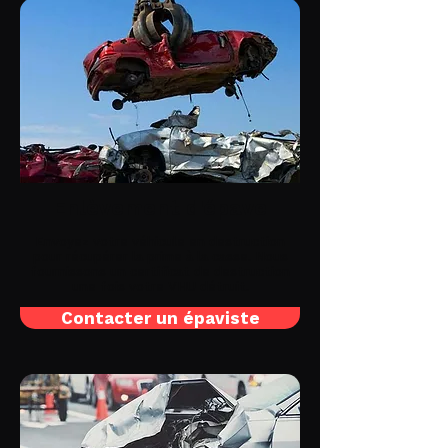
Enlèvement d'épave
Envoyez votre véhicule en destruction
pour récupérer la prime à la casse. Nous
fournissons un certificat de destruction
une fois votre VHU détruit.
Contacter un épaviste