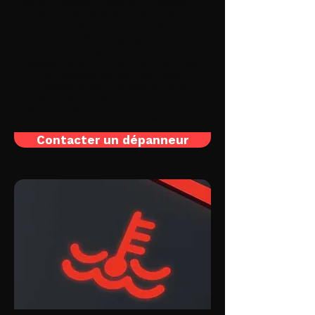
moteur, réduisant ainsi le frottement et
l'usure. Une défaillance peut résulter
d'une viscosité inadéquate de l'huile,
d'un colmatage du crépine d'aspiration
d'huile, ou d'une défaillance de la
pompe à huile à engrenages. La
négligence de ce voyant peut entraîner
un grippage moteur, avec pour
conséquence la nécessité d'une
rectification de bloc moteur ou le
remplacement de composants internes
comme les bielles ou le vilebrequin.
Contacter un dépanneur