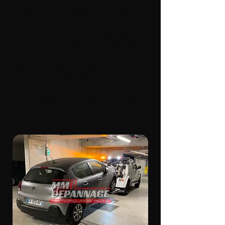
capable de rouler sur quelques mètres ou
totalement immobilisée (moteur HS,
roues bloquées, accidentée), nous avons
le matériel adapté. Pour les épaves non-
roulantes, nous utilisons une dépanneuse
à plateau avec un treuil puissant pour la
hisser à bord en toute sécurité, même si
elle est lourdement endommagée.
L'enlèvement est gratuit. C'est la
solution légale et écologique pour dire
adieu à votre ancienne voiture. ♻️