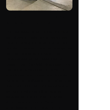
Intervention pour épave en
sous-sol ou accès difficile
L'un des casse-têtes fréquents à Paris
est l'épave stockée depuis des années
dans un
parking souterrain
à la hauteur
limitée, notamment dans les parkings des
centres commerciaux à
Paris 1
. Les
dépanneuses plateau classiques ne
passent pas. Chez MMI Dépannage, nous
disposons de véhicules d'intervention
spécifiques, plus compacts et équipés de
matériel de treuillage et de "dollies" (des
chariots à roulettes) pour manœuvrer et
extraire un véhicule même dans les
espaces les plus confinés. Un accès
étroit dans une cour du 11ème
arrondissement? Un box au -3 d'un