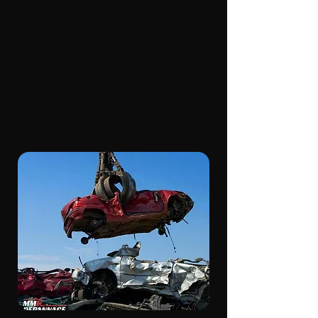
parking? On étudie la situation et on met
en place la logistique nécessaire pour
sortir l'épave
sans endommager les
infrastructures. C'est une expertise
technique qui nous différencie et qui
résout bien des problèmes pour les
syndics de copropriété et les particuliers
parisiens.