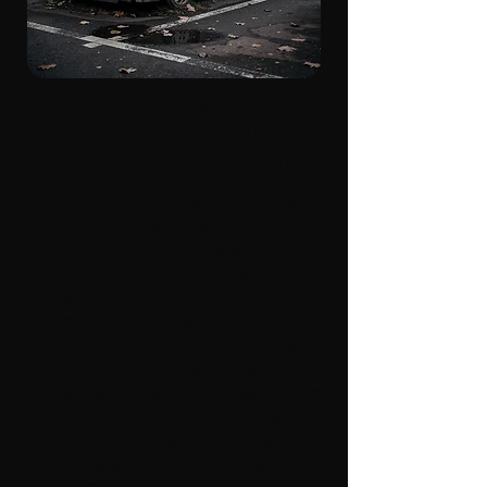
Enlèvement de VHU
roulant ou non-roulant par
un épaviste professionnel
Une vieille voiture qui ne passe plus le
contrôle technique, un véhicule
accidenté déclaré
économiquement
irréparable
(VEI) stationné à
Paris 6
ou
simplement une auto en fin de vie qui
encombre votre parking ou votre box ou
encore un véhicule utilitaire qui rouille au
fond de votre jardin... il est temps de
vous en débarrasser dans les règles.
Nous
sommes spécialisés dans l'enlèvement de
Véhicules Hors d'Usage (VHU) à Paris et
banlieue
. Que votre voiture soit encore