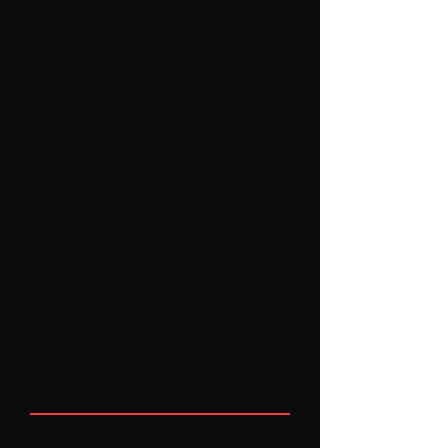
Vos questions sur
l'enlèvement d'épaves VHU en
région parisienne
L'enlèvement d'épave est-il
vraiment gratuit?
Oui, dans la majorité des cas,
l'enlèvement est gratuit. La gratuité
est conditionnée au fait que le véhicule
soit complet (moteur, pot catalytique...)
et que les coûts d'intervention ne
soient pas exceptionnels (par exemple,
une extraction très complexe sur
plusieurs heures, véhicule immergé dans
l'eau). On clarifie ce point avec vous dès
le premier appel.