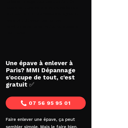
prise en charge pour destruction.
Ce
document prouve que votre véhicule a
été confié à un professionnel agréé et
sera détruit selon les normes
environnementales
. Fini la paperasse et
les tracas.
Une épave à enlever à
Paris? MMI Dépannage
s'occupe de tout, c'est
gratuit ✅
07 56 95 95 01
Faire enlever une épave, ça peut
sembler simple. Mais le faire bien,