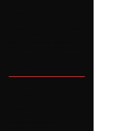
Est-ce que vous pouvez racheter
mon épave?
Nous pouvons racheter un véhicule hors
d'usage dans certains cas, s'il possède
encore des pièces (moteur, carrosserie)
ayant une valeur potentielle de
revente, c'est à définir ensemble (selon
la marque et le modèle du véhicule et
son état) et nous vous ferons une
offre honnête. Contactez-nous.
Quels documents dois-je
préparer pour l'enlèvement?
Vous aurez besoin de 3 choses: la carte
grise originale du véhicule, un certificat
de situation administrative (ou non-
gage) de moins de 15 jours, et une copie