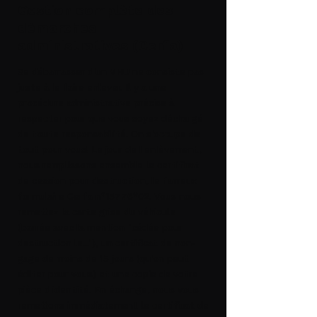
Gestion complète des
démarches
administratives (Cerfa)
Se débarrasser d'un VHU ne consiste pas
juste à le faire enlever. Il y a une
procédure administrative précise à
respecter pour que vous soyez déchargé
de toute responsabilité. On s'occupe de
tout pour vous! Le jour de l'enlèvement,
nous remplissons ensemble le certificat
de cession pour destruction, le fameux
formulaire
Cerfa n°15776*02
. Vous nous
remettez la carte grise du véhicule
(barrée avec la mention "cédée pour
destruction le..."), un certificat de non-
gage de moins de 15 jours (qu'on peut
éditer pour vous) et une copie de votre
pièce d'identité. En échange, nous vous
remettons immédiatement le certificat de