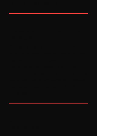
de votre pièce d'identité.
Que se passe-t-il si je n'ai plus la
carte grise?
Si la carte grise a été perdue ou volée,
la procédure est plus complexe. Il vous
faudra faire une déclaration de
perte/vol au commissariat et nous
fournir le récépissé. Si le véhicule a plus
de 30 ans, une alternative est possible.
Contactez-nous pour qu'on étudie
votre cas.
Mon véhicule est gagé, pouvez-
vous l'enlever?