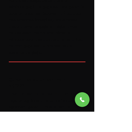
Non, il est illégal de détruire un
véhicule gagé
. Le gage est une garantie
pour un créancier (souvent l'État pour
des amendes impayées). Vous devez
d'abord lever le gage en réglant vos
dettes avant de pouvoir céder le
véhicule pour destruction. Le certificat
de non-gage sert à prouver cette
absence de gage.
Qu'est-ce qu'un centre VHU
agréé?
C'est un centre de destruction qui a
reçu un agrément de la préfecture. Cet
agrément garantit que le centre
respecte des normes
environnementales très strictes pour la
dépollution (retrait des huiles,