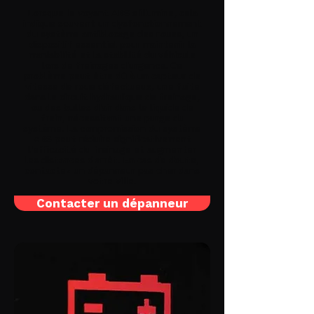
Lorsque le voyant ABS s'illumine, cela
indique souvent un dysfonctionnement
du système antiblocage des roues, un
dispositif essentiel pour maintenir la
maniabilité et la stabilité du véhicule
lors de freinages d'urgence. Ce
problème peut être dû à un capteur de
vitesse de roue défectueux, une fuite
dans le circuit hydraulique de freinage,
ou des bulles d'air dans le liquide de
frein, nécessitant une purge du
système. La compromission du système
ABS peut réduire significativement
l'efficacité du freinage et augmenter
les distances d'arrêt. En cas de doute,
contactez un dépanneur pas cher dans
votre ville.
Contacter un dépanneur