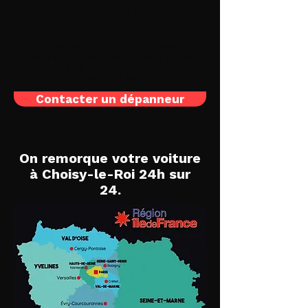
Voiture électrique
Votre Tesla électrique ou véhicule
Hybride est en panne? Problème de
batterie, chargeur, borne, électronique
ou coupure de courant? Vite
dépannage
auto Paris
Contacter un dépanneur
On remorque votre voiture
à Choisy-le-Roi 24h sur
24.