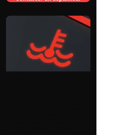
Voyant de Température
du Liquide de
Refroidissement
Ce témoin, marqué par un thermomètre
dans un liquide, alerte d'une surchauffe
moteur. Les coupables potentiels
incluent un calorstat bloqué en position
fermée, une défaillance de la pompe à
eau centrifuge, un encrassement du
radiateur de refroidissement ou une