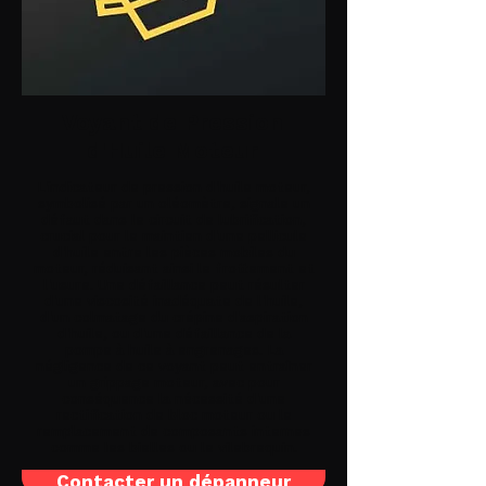
Voyant de Pression
d'Huile Moteur
L'indicateur de pression d'huile moteur,
symbolisé par un oléomètre, signale un
défaut dans le circuit de lubrification,
crucial pour le maintien d'une pellicule
d'huile entre les pièces mobiles du
moteur, réduisant ainsi le frottement et
l'usure. Une défaillance peut résulter
d'une viscosité inadéquate de l'huile,
d'un colmatage du crépine d'aspiration
d'huile, ou d'une défaillance de la
pompe à huile à engrenages. La
négligence de ce voyant peut entraîner
un grippage moteur, avec pour
conséquence la nécessité d'une
rectification de bloc moteur ou le
remplacement de composants internes
comme les bielles ou le vilebrequin.
Contacter un dépanneur