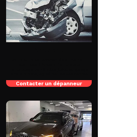
Accident
Votre auto est accidentée et ne peut
plus rouler? Nous effectuons le
remorquage de véhicule jusqu'au garage
le plus proche, agréé par les assurances.
Contacter un dépanneur