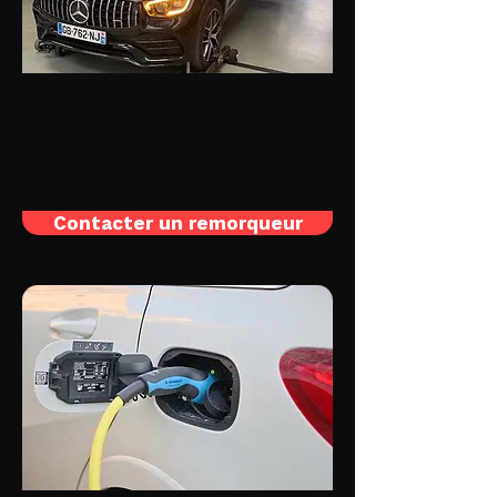
Remorquage parking
Même en sous-sol et parking souterrain
notre remorqueuse se faufile pour
remorquer votre berline, citadine, SUV,
4x4, scooter, moto... Devis gratuit ici !
Contacter un remorqueur