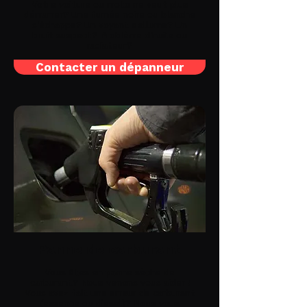
Votre voiture ou moto ne veut plus
démarrer? Une fumée noire ou blanche
s'échappe? Un voyant s'allume? Un
bruit suspect? Problème d'huile ou
radiateur?
Contacter un dépanneur
Panne de carburant
Vous êtes en panne sèche de
carburant? Nous venons vous aider !
Vous avez fait une erreur de carburant
(essence ou diesel)? Nous vous