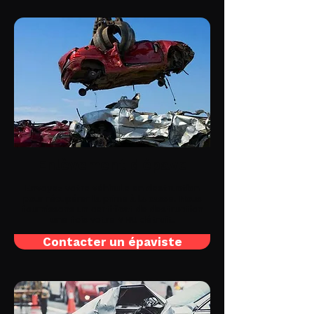
Enlèvement d'épave
Envoyez votre véhicule en destruction
pour récupérer la prime à la casse. Nous
fournissons un certificat de destruction
une fois votre VHU détruit.
Contacter un épaviste