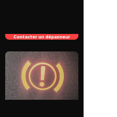
fuite dans le circuit de refroidissement.
Un moteur qui fonctionne en surrégime
thermique risque une dilatation
excessive des pistons, causant leur
grippage dans les cylindres, ou une
déformation de la culasse,
compromettant l'étanchéité du joint de
culasse.
Contacter un dépanneur
Voyant de Système de
Freinage