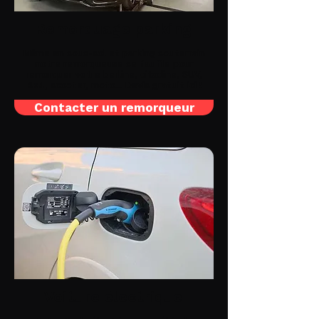
Remorquage parking
Même en sous-sol et parking souterrain
notre remorqueuse se faufile pour
remorquer votre berline, citadine, SUV,
4x4, scooter, moto... Devis gratuit ici !
Contacter un remorqueur
Voiture électrique