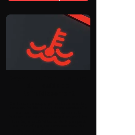
Voyant de Température
du Liquide de
Refroidissement
Ce témoin, marqué par un thermomètre
dans un liquide, alerte d'une surchauffe
moteur. Les coupables potentiels
incluent un calorstat bloqué en position
fermée, une défaillance de la pompe à
eau centrifuge, un encrassement du
radiateur de refroidissement ou une