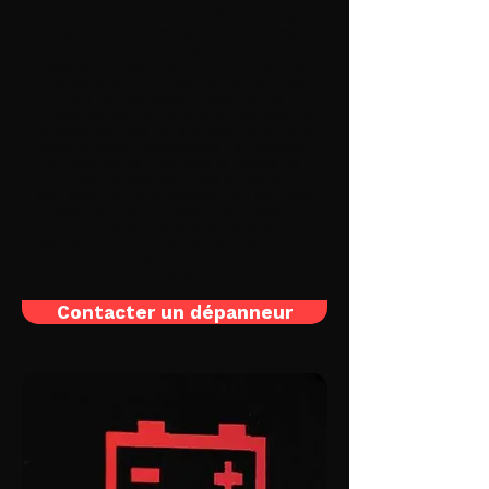
Lorsque le voyant ABS s'illumine, cela
indique souvent un dysfonctionnement
du système antiblocage des roues, un
dispositif essentiel pour maintenir la
maniabilité et la stabilité du véhicule
lors de freinages d'urgence. Ce
problème peut être dû à un capteur de
vitesse de roue défectueux, une fuite
dans le circuit hydraulique de freinage,
ou des bulles d'air dans le liquide de
frein, nécessitant une purge du
système. La compromission du système
ABS peut réduire significativement
l'efficacité du freinage et augmenter
les distances d'arrêt. En cas de doute,
contactez un dépanneur pas cher dans
votre ville.
Contacter un dépanneur