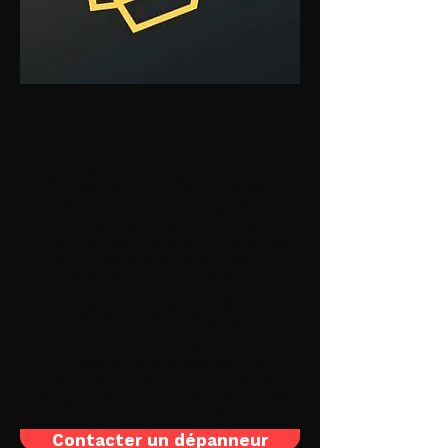
Voyant de Pression
d'Huile Moteur
L'indicateur de pression d'huile moteur,
symbolisé par un oléomètre, signale un
défaut dans le circuit de lubrification,
crucial pour le maintien d'une pellicule
d'huile entre les pièces mobiles du
moteur, réduisant ainsi le frottement et
l'usure. Une défaillance peut résulter
d'une viscosité inadéquate de l'huile,
d'un colmatage du crépine d'aspiration
d'huile, ou d'une défaillance de la
pompe à huile à engrenages. La
négligence de ce voyant peut entraîner
un grippage moteur, avec pour
conséquence la nécessité d'une
rectification de bloc moteur ou le
remplacement de composants internes
comme les bielles ou le vilebrequin.
Contacter un dépanneur