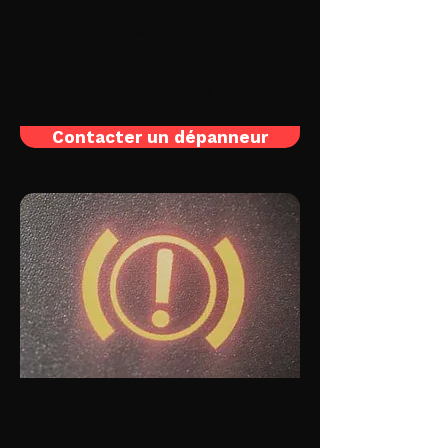
fuite dans le circuit de refroidissement.
Un moteur qui fonctionne en surrégime
thermique risque une dilatation
excessive des pistons, causant leur
grippage dans les cylindres, ou une
déformation de la culasse,
compromettant l'étanchéité du joint de
culasse.
Contacter un dépanneur
Voyant de Système de
Freinage