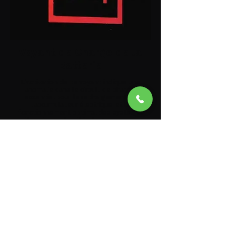
Voyant de Charge de la
Batterie
L'activation de ce voyant indique une
anomalie dans le circuit de charge,
essentiel pour le rechargement de
l'accumulateur électrique et le
fonctionnement optimal des systèmes
électriques du véhicule. Les causes
peuvent inclure un régulateur de
tension défaillant, une diode de pont
redresseur dans l'alternateur en court-
circuit, ou une dégradation des cellules
de la batterie. Un système de charge
défaillant peut entraîner une perte de
puissance des systèmes d'assistance
électrique et électronique,
compromettant la sécurité et les
performances du véhicule.
Contacter un dépanneur