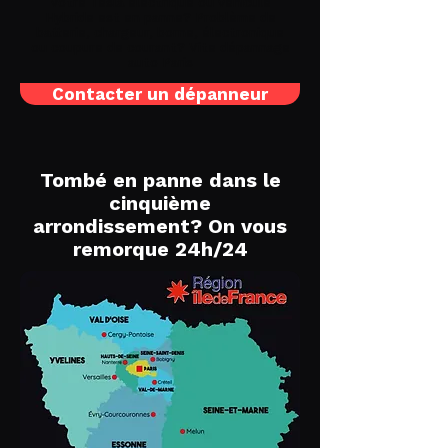
Votre Tesla électrique ou véhicule
Hybride est en panne? Problème de
batterie, chargeur, borne, électronique
ou coupure de courant? Vite
dépannage
auto Paris
Contacter un dépanneur
Tombé en panne dans le
cinquième
arrondissement? On vous
remorque 24h/24