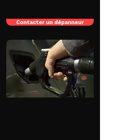
s'échappe? Un voyant s'allume? Un
bruit suspect? Problème d'huile ou
radiateur?
Contacter un dépanneur
Panne de carburant
Vous êtes en panne sèche de
carburant? Nous venons vous aider !
Vous avez fait une erreur de carburant
(essence ou diesel)? Nous vous
remorquons pour une vidange