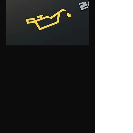
Voyant de Pression
d'Huile Moteur
L'indicateur de pression d'huile moteur,
symbolisé par un oléomètre, signale un
défaut dans le circuit de lubrification,
crucial pour le maintien d'une pellicule
d'huile entre les pièces mobiles du
moteur, réduisant ainsi le frottement et
l'usure. Une défaillance peut résulter
d'une viscosité inadéquate de l'huile,
d'un colmatage du crépine d'aspiration
d'huile, ou d'une défaillance de la
pompe à huile à engrenages. La
négligence de ce voyant peut entraîner
un grippage moteur, avec pour
conséquence la nécessité d'une
rectification de bloc moteur ou le