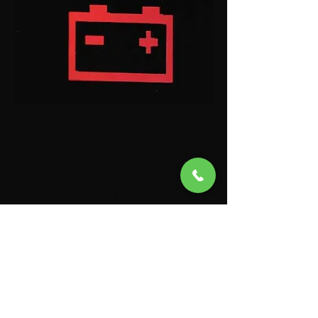
Voyant de Charge de la
Batterie
L'activation de ce voyant indique une
anomalie dans le circuit de charge,
essentiel pour le rechargement de
l'accumulateur électrique et le
fonctionnement optimal des systèmes
électriques du véhicule. Les causes
peuvent inclure un régulateur de
tension défaillant, une diode de pont
redresseur dans l'alternateur en court-
circuit, ou une dégradation des cellules
de la batterie. Un système de charge
défaillant peut entraîner une perte de
puissance des systèmes d'assistance
électrique et électronique,
compromettant la sécurité et les