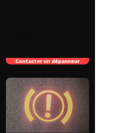
incluent un calorstat bloqué en position
fermée, une défaillance de la pompe à
eau centrifuge, un encrassement du
radiateur de refroidissement ou une
fuite dans le circuit de refroidissement.
Un moteur qui fonctionne en surrégime
thermique risque une dilatation
excessive des pistons, causant leur
grippage dans les cylindres, ou une
déformation de la culasse,
compromettant l'étanchéité du joint de
culasse.
Contacter un dépanneur