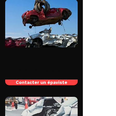
Enlèvement d'épave
Envoyez votre véhicule en destruction
pour récupérer la prime à la casse. Nous
fournissons un certificat de destruction
une fois votre VHU détruit.
Contacter un épaviste