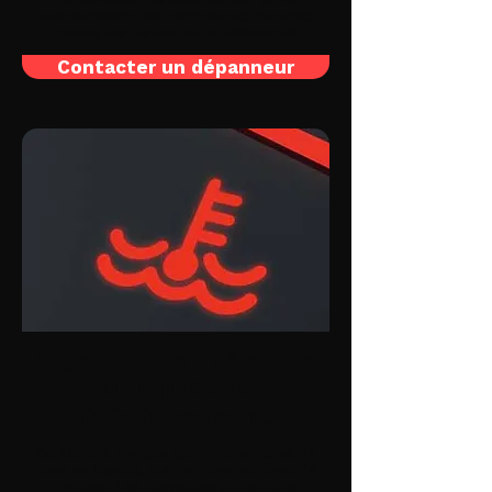
remplacement de composants internes
comme les bielles ou le vilebrequin.
Contacter un dépanneur
Voyant de Température
du Liquide de
Refroidissement
Ce témoin, marqué par un thermomètre
dans un liquide, alerte d'une surchauffe
moteur. Les coupables potentiels