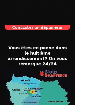
Votre Tesla électrique ou véhicule
Hybride est en panne? Problème de
batterie, chargeur, borne, électronique
ou coupure de courant? Vite
dépannage
auto Paris
Contacter un dépanneur
Vous êtes en panne dans
le huitième
arrondissement? On vous
remorque 24/24