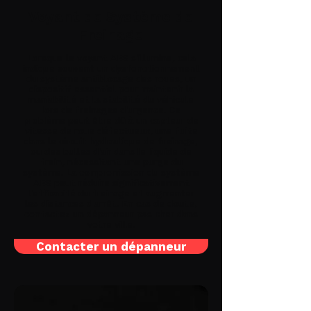
Voyant de Système de
Freinage
Lorsque le voyant ABS s'illumine, cela
indique souvent un dysfonctionnement
du système antiblocage des roues, un
dispositif essentiel pour maintenir la
maniabilité et la stabilité du véhicule
lors de freinages d'urgence. Ce
problème peut être dû à un capteur de
vitesse de roue défectueux, une fuite
dans le circuit hydraulique de freinage,
ou des bulles d'air dans le liquide de
frein, nécessitant une purge du
système. La compromission du système
ABS peut réduire significativement
l'efficacité du freinage et augmenter
les distances d'arrêt. En cas de doute,
contactez un dépanneur pas cher dans
votre ville.
Contacter un dépanneur