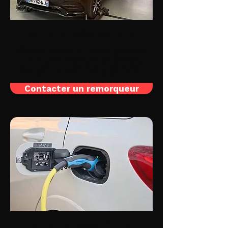
Remorquage parking
Même en sous-sol et parking souterrain
notre remorqueuse se faufile pour
remorquer votre berline, citadine, SUV,
4x4, scooter, moto... Devis gratuit ici !
Contacter un remorqueur
Voiture électrique